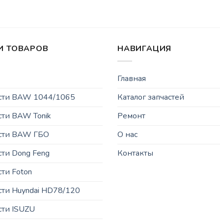
И ТОВАРОВ
НАВИГАЦИЯ
Главная
асти BAW 1044/1065
Каталог запчастей
сти BAW Tonik
Ремонт
асти BAW ГБО
О нас
сти Dong Feng
Контакты
сти Foton
сти Huyndai HD78/120
сти ISUZU