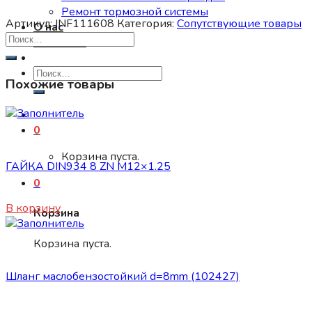
Ремонт тормозной системы
Артикул:
INF111608
Категория:
Сопутствующие товары
О нас
Контакты
Искать:
Похожие товары
0
Сопутствующие товары
Корзина пуста.
ГАЙКА DIN934 8 ZN М12×1.25
0
20
₽
В корзину
Корзина
Корзина пуста.
Сопутствующие товары
Шланг маслобензостойкий d=8mm (102427)
340
₽