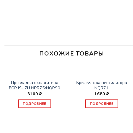
ПОХОЖИЕ ТОВАРЫ
НЕТ В НАЛИЧИИ
НЕТ В НАЛИЧИИ
ЗАПАСНЫЕ ЧАСТИ ISUZU
ЗАПАСНЫЕ ЧАСТИ ISUZU
Прокладка охладителя
Крыльчатка вентилятора
EGR ISUZU NPR75/NQR90
NQR71
3100
₽
1680
₽
ПОДРОБНЕЕ
ПОДРОБНЕЕ