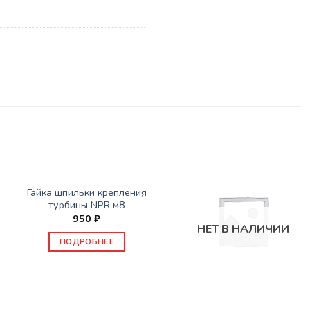
НЕТ В НАЛИЧИИ
ЗАПАСНЫЕ ЧАСТИ ISUZU
Гайка шпильки крепления
турбины NPR м8
950
₽
НЕТ В НАЛИЧИИ
ПОДРОБНЕЕ
ЗАПАСНЫЕ ЧАСТИ ISUZU