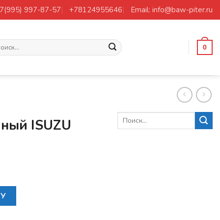
+7(995) 997-87-57
+78124955646
Email: info@baw-piter.ru
ать:
0
шный ISUZU
воздушный ISUZU 6HK1 F-SERIES
НУ