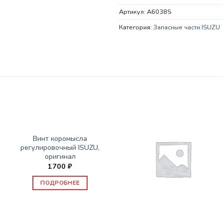
Артикул:
A6038S
Категория:
Запасные части ISUZU
НЕТ В НАЛИЧИИ
ЗАПАСНЫЕ ЧАСТИ ISUZU
Винт коромысла
регулировочный ISUZU,
оригинал
1700
₽
ПОДРОБНЕЕ
ЗАПАСНЫЕ ЧАСТИ ISUZU