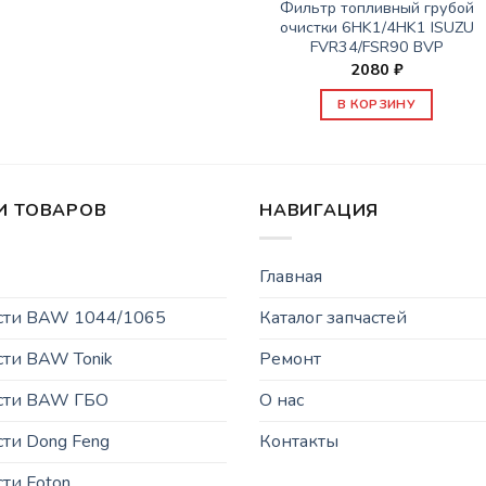
Фильтр топливный грубой
очистки 6HK1/4HK1 ISUZU
FVR34/FSR90 BVP
2080
₽
В КОРЗИНУ
И ТОВАРОВ
НАВИГАЦИЯ
Главная
асти BAW 1044/1065
Каталог запчастей
сти BAW Tonik
Ремонт
асти BAW ГБО
О нас
сти Dong Feng
Контакты
сти Foton