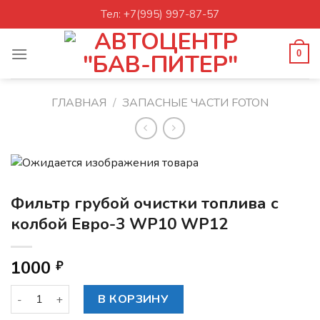
Skip
Тел: +7(995) 997-87-57
to
content
0
ГЛАВНАЯ
/
ЗАПАСНЫЕ ЧАСТИ FOTON
Фильтр грубой очистки топлива с
колбой Евро-3 WP10 WP12
1000
₽
Количество товара Фильтр грубой очистки топлива с кол
В КОРЗИНУ