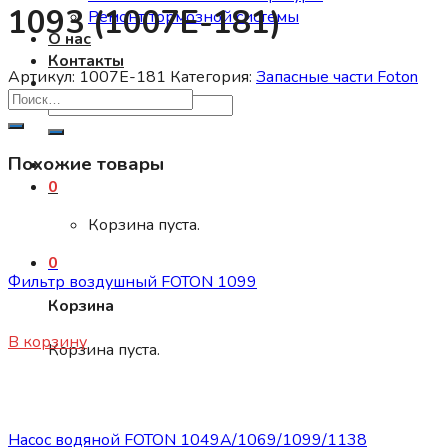
1093 (1007E-181)
Ремонт тормозной системы
О нас
Контакты
Артикул:
1007E-181
Категория:
Запасные части Foton
Искать:
Похожие товары
0
Корзина пуста.
Запасные части Foton
0
Фильтр воздушный FOTON 1099
Корзина
1650
₽
В корзину
Корзина пуста.
Запасные части Foton
Насос водяной FOTON 1049А/1069/1099/1138