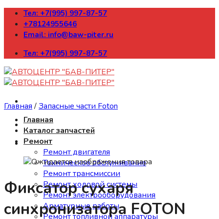
Skip
Тел: +7(995) 997-87-57
to
+78124955646
content
Email: info@baw-piter.ru
Тел: +7(995) 997-87-57
Главная
/
Запасные части Foton
Главная
Каталог запчастей
Ремонт
Ремонт двигателя
Техническое обслуживание
Ремонт трансмиссии
Фиксатор сухаря
Ремонт ходовой системы
Ремонт электрооборудования
синхронизатора FOTON
Арматурные работы
Ремонт топливной аппаратуры