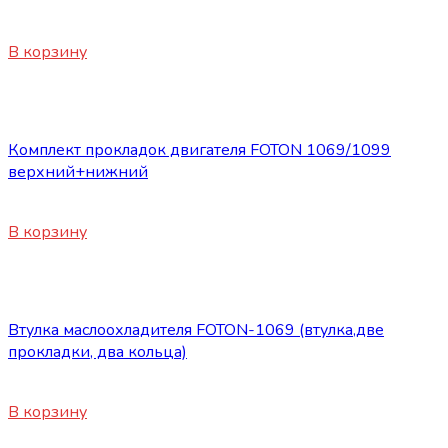
7850
₽
В корзину
Запасные части Foton
Комплект прокладок двигателя FOTON 1069/1099
верхний+нижний
4800
₽
В корзину
Запасные части Foton
Втулка маслоохладителя FOTON-1069 (втулка,две
прокладки, два кольца)
660
₽
В корзину