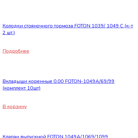
Нет в наличии
Запасные части Foton
Колодки стояночного тормоза FOTON 1039/ 1049 C (к-т
2 шт.)
1460
₽
Подробнее
Запасные части Foton
Вкладыши коренные 0.00 FOTON-1049А/69/99
(комплект 10шт)
1800
₽
В корзину
Запасные части Foton
Клапан выпускной FOTON 1049А/1069/1099