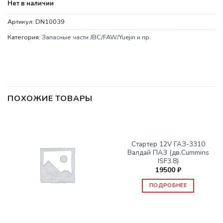
Нет в наличии
Артикул:
DN10039
Категория:
Запасные части JBC/FAW/Yuejin и пр.
ПОХОЖИЕ ТОВАРЫ
НЕТ В НАЛИЧИИ
ЗАПАСНЫЕ ЧАСТИ JBC/FAW/YUEJIN И ПР.
Стартер 12V ГАЗ-3310
Валдай ПАЗ (дв.Cummins
ISF3.8)
19500
₽
ПОДРОБНЕЕ
ЗАПАСНЫЕ ЧАСТИ JBC/FAW/YUEJIN И ПР.