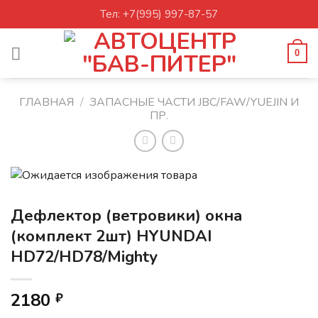
Skip
Тел: +7(995) 997-87-57
to
content
0
ГЛАВНАЯ
/
ЗАПАСНЫЕ ЧАСТИ JBC/FAW/YUEJIN И
ПР.
Дефлектор (ветровики) окна
(комплект 2шт) HYUNDAI
HD72/HD78/Mighty
2180
₽