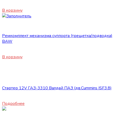
2060
₽
В корзину
Запасные части JBC/FAW/Yuejin и пр.
Ремкомплект механизма суппорта (трещетка/подводка)
BAW
5700
₽
В корзину
Нет в наличии
Запасные части JBC/FAW/Yuejin и пр.
Стартер 12V ГАЗ-3310 Валдай ПАЗ (дв.Cummins ISF3.8)
19500
₽
Подробнее