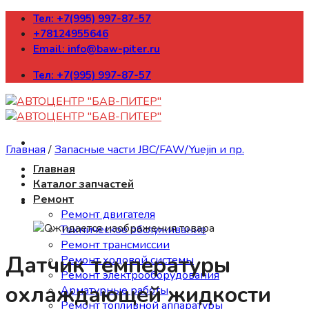
Skip
Тел: +7(995) 997-87-57
to
+78124955646
content
Email: info@baw-piter.ru
Тел: +7(995) 997-87-57
Главная
/
Запасные части JBC/FAW/Yuejin и пр.
Главная
Каталог запчастей
Ремонт
Ремонт двигателя
Техническое обслуживание
Ремонт трансмиссии
Датчик температуры
Ремонт ходовой системы
Ремонт электрооборудования
охлаждающей жидкости
Арматурные работы
Ремонт топливной аппаратуры