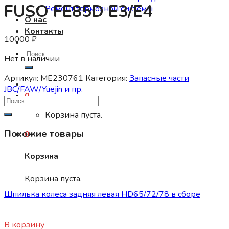
FUSO FE85D E3/E4
Ремонт тормозной системы
О нас
Контакты
10000
₽
Искать:
Нет в наличии
Артикул:
ME230761
Категория:
Запасные части
JBC/FAW/Yuejin и пр.
0
Корзина пуста.
Похожие товары
0
Корзина
Запасные части JBC/FAW/Yuejin и пр.
Корзина пуста.
Шпилька колеса задняя левая HD65/72/78 в сборе
500
₽
В корзину