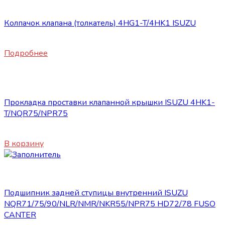
Запасные части JBC/FAW/Yuejin и пр.
Колпачок клапана (толкатель) 4HG1-T/4HK1 ISUZU
350
₽
Подробнее
Запасные части JBC/FAW/Yuejin и пр.
Прокладка проставки клапанной крышки ISUZU 4HK1-
T/NQR75/NPR75
2920
₽
В корзину
Запасные части JBC/FAW/Yuejin и пр.
Подшипник задней ступицы внутренний ISUZU
NQR71/75/90/NLR/NMR/NKR55/NPR75 HD72/78 FUSO
CANTER