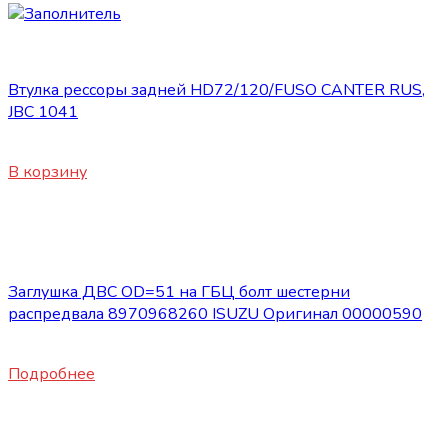
Запасные части JBC/FAW/Yuejin и пр.
Втулка рессоры задней HD72/120/FUSO CANTER RUS,
JBC 1041
400
₽
В корзину
Нет в наличии
Запасные части JBC/FAW/Yuejin и пр.
Заглушка ДВС OD=51 на ГБЦ болт шестерни
распредвала 8970968260 ISUZU Оригинал 00000590
1100
₽
Подробнее
Нет в наличии