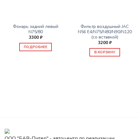
НЕТ В НАЛИЧИИ
ЗАПАСНЫЕ ЧАСТИ JAC
ЗАПАСНЫЕ ЧАСТИ JAC
Фонарь задний левый
Фильтр воздушный JAC
N75/80
N56 E4/N75/N80/N90/N120
(со вставкой)
3300
₽
3200
₽
ПОДРОБНЕЕ
В КОРЗИНУ
ООО "БАВ-Питер" - автоцентр по реализации