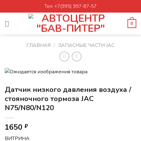
Skip
Тел: +7(995) 997-87-57
to
content
0
ГЛАВНАЯ
/
ЗАПАСНЫЕ ЧАСТИ JAC
Датчик низкого давления воздуха /
стояночного тормоза JAC
N75/N80/N120
1650
₽
ВИТРИНА