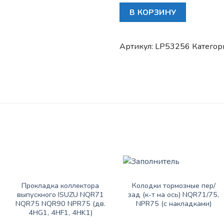
Количество
В КОРЗИНУ
товара
Цилиндр
тормозной
Артикул:
LP53256
Категор
задний
левый
ISUZU
NQR/NPR/71/75,
с
прокачкой
ЗАПАСНЫЕ ЧАСТИ ISUZU
ЗАПАСНЫЕ ЧАСТИ ISUZU
Прокладка коллектора
Колодки тормозные пер/
выпускного ISUZU NQR71
зад (к-т на ось) NQR71/75,
NQR75 NQR90 NPR75 (дв.
NPR75 (с накладками)
4HG1, 4HF1, 4HK1)
8250
₽