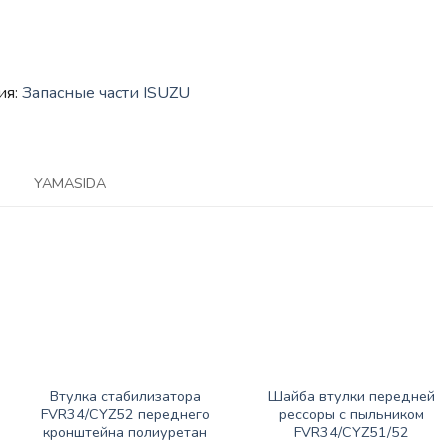
ия:
Запасные части ISUZU
YAMASIDA
Нет в наличии
Нет в наличии
ЗАПАСНЫЕ ЧАСТИ ISUZU
ЗАПАСНЫЕ ЧАСТИ ISUZU
Втулка стабилизатора
Шайба втулки передней
FVR34/CYZ52 переднего
рессоры с пыльником
кронштейна полиуретан
FVR34/CYZ51/52