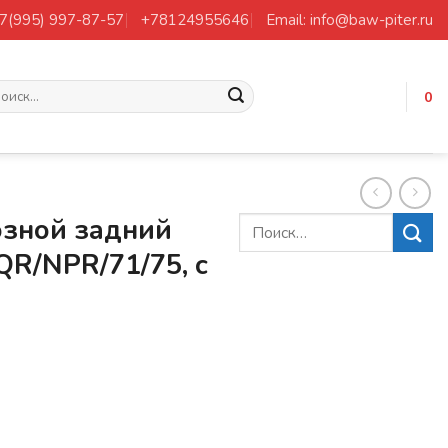
+7(995) 997-87-57
+78124955646
Email: info@baw-piter.ru
ать:
0
зной задний
R/NPR/71/75, с