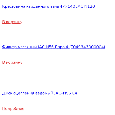
Крестовина карданного вала 47×140 JAC N120
5250
₽
В корзину
Запасные части JAC
Фильтр масляный JAC N56 Евро 4 (E049343000004)
900
₽
В корзину
Нет в наличии
Запасные части JAC
Диск сцепления ведомый JAC-N56 E4
24800
₽
Подробнее