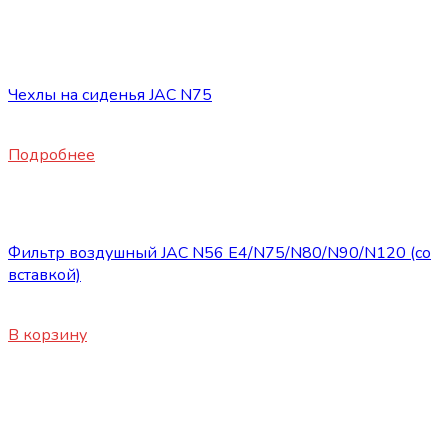
Нет в наличии
Запасные части JAC
Чехлы на сиденья JAC N75
5900
₽
Подробнее
Запасные части JAC
Фильтр воздушный JAC N56 E4/N75/N80/N90/N120 (со
вставкой)
3200
₽
В корзину
Нет в наличии
Запасные части JAC